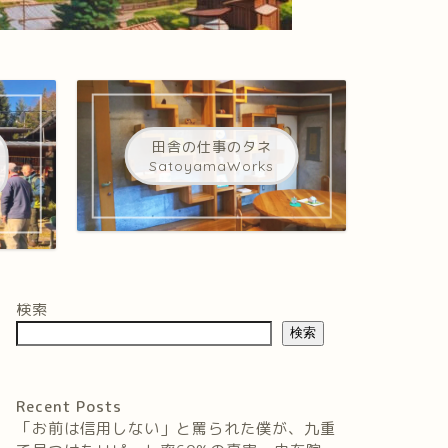
田舎の仕事のタネ
SatoyamaWorks
検索
検索
Recent Posts
「お前は信用しない」と罵られた僕が、九重