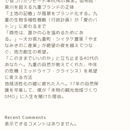
で見つけたリピート率60%の真実。由布院・
黒川を超える九重ブランドの正体
「土地の記憶」が風景をブランド化する。九
重の生物多様性戦略（行政計画）が「愛のバ
トン」に変わるまで
「商売は、誰かの心を温めるためにあ
る。」〜大分県九重町・シイタケ農家「やま
なみきのこ産業」が絶望の夜を越えてつな
ぐ、地方創生の希望。
「このままでいいのか」と立ち止まる40代の
あなたへ。九重の自然が教えてくれた、中年
の危機（ミッドライフ・クライシス）を希望
に変える方法
地域活性化の嘘に疲れた人へ。17年の自然保
護を卒業して、僕が「本物の観光地域づくり
DMO」に人生を賭けた理由。
Recent Comments
表示できるコメントはありません。