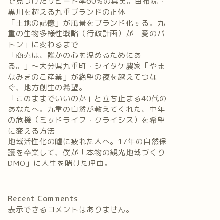
で見つけたリピート率60%の真実。由布院・
黒川を超える九重ブランドの正体
「土地の記憶」が風景をブランド化する。九
重の生物多様性戦略（行政計画）が「愛のバ
トン」に変わるまで
「商売は、誰かの心を温めるためにあ
る。」〜大分県九重町・シイタケ農家「やま
なみきのこ産業」が絶望の夜を越えてつな
ぐ、地方創生の希望。
「このままでいいのか」と立ち止まる40代の
あなたへ。九重の自然が教えてくれた、中年
の危機（ミッドライフ・クライシス）を希望
に変える方法
地域活性化の嘘に疲れた人へ。17年の自然保
護を卒業して、僕が「本物の観光地域づくり
DMO」に人生を賭けた理由。
Recent Comments
表示できるコメントはありません。