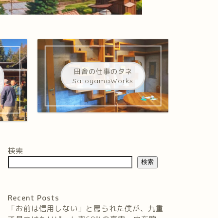
田舎の仕事のタネ
SatoyamaWorks
検索
検索
Recent Posts
「お前は信用しない」と罵られた僕が、九重