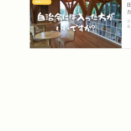
地域のタネ
タ
る