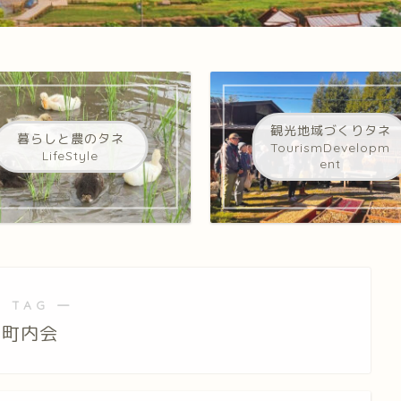
観光地域づくりタネ
暮らしと農のタネ
TourismDevelopm
LifeStyle
ent
 TAG ―
町内会