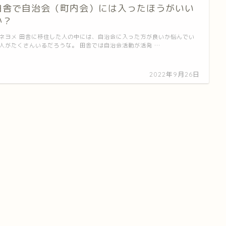
田舎で自治会（町内会）には入ったほうがいい
か？
ネヨメ 田舎に移住した人の中には、自治会に入った方が良いか悩んでい
人がたくさんいるだろうな。 田舎では自治会活動が活発 …
2022年9月26日