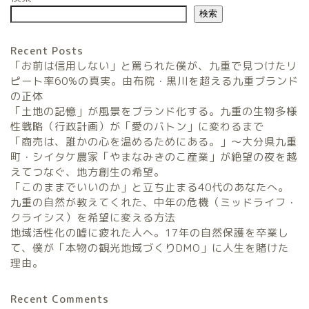
検索
Recent Posts
「お前は信用しない」と罵られた僕が、九重で見つけたリ
ピート率60%の真実。由布院・黒川を超える九重ブランド
の正体
「土地の記憶」が風景をブランド化する。九重の生物多様
農家民宿FarmStay
性戦略（行政計画）が「愛のバトン」に変わるまで
「商売は、誰かの心を温めるためにある。」〜大分県九重
暮らしと農のタネLifeStyle
町・シイタケ農家「やまなみきのこ産業」が絶望の夜を越
えてつなぐ、地方創生の希望。
「このままでいいのか」と立ち止まる40代のあなたへ。
観光地域づくりタネ
九重の自然が教えてくれた、中年の危機（ミッドライフ・
TourismDevelopment
クライシス）を希望に変える方法
地域活性化の嘘に疲れた人へ。17年の自然保護を卒業し
田舎の仕事のタネ
て、僕が「本物の観光地域づくりDMO」に人生を賭けた
SatoyamaWorks
理由。
Recent Comments