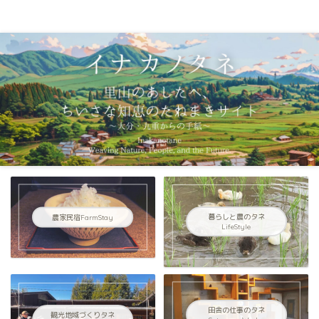
イナカノタネ｜里山のあしたへ〜大分県九重連山からの手紙〜
農家民宿FarmStay
暮らしと農のタネ
LifeStyle
田舎の仕事のタネ
観光地域づくりタネ