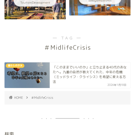
SatoyamaWorks
TourismDevelopment
― TAG ―
＃MidlifeCrisis
暮らしのタネ
「このままでいいのか」と立ち止まる40代のあな
たへ。九重の自然が教えてくれた、中年の危機
（ミッドライフ・クライシス）を希望に変える方
法
2026年1月18日
HOME
＃MidlifeCrisis
検索