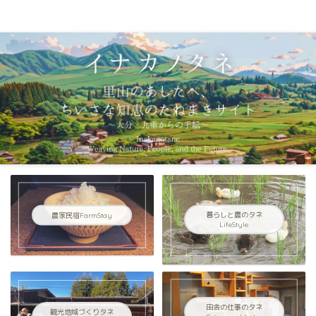
イナカノタネ｜里山のあしたへ〜大分県九重連山からの手紙〜
農家民宿FarmStay
暮らしと農のタネ
LifeStyle
田舎の仕事のタネ
観光地域づくりタネ