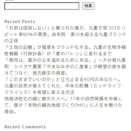
検索
Recent Posts
「お前は信用しない」と罵られた僕が、九重で見つけたリ
ピート率60%の真実。由布院・黒川を超える九重ブランド
の正体
「土地の記憶」が風景をブランド化する。九重の生物多様
農家民宿FarmStay
性戦略（行政計画）が「愛のバトン」に変わるまで
「商売は、誰かの心を温めるためにある。」〜大分県九重
暮らしと農のタネLifeStyle
町・シイタケ農家「やまなみきのこ産業」が絶望の夜を越
えてつなぐ、地方創生の希望。
「このままでいいのか」と立ち止まる40代のあなたへ。
観光地域づくりタネ
九重の自然が教えてくれた、中年の危機（ミッドライフ・
TourismDevelopment
クライシス）を希望に変える方法
地域活性化の嘘に疲れた人へ。17年の自然保護を卒業し
田舎の仕事のタネ
て、僕が「本物の観光地域づくりDMO」に人生を賭けた
SatoyamaWorks
理由。
Recent Comments