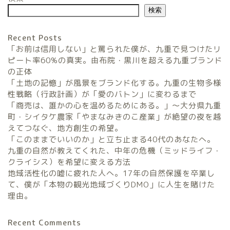
検索
Recent Posts
「お前は信用しない」と罵られた僕が、九重で見つけたリ
ピート率60%の真実。由布院・黒川を超える九重ブランド
の正体
「土地の記憶」が風景をブランド化する。九重の生物多様
農家民宿FarmStay
性戦略（行政計画）が「愛のバトン」に変わるまで
「商売は、誰かの心を温めるためにある。」〜大分県九重
暮らしと農のタネLifeStyle
町・シイタケ農家「やまなみきのこ産業」が絶望の夜を越
えてつなぐ、地方創生の希望。
「このままでいいのか」と立ち止まる40代のあなたへ。
観光地域づくりタネ
九重の自然が教えてくれた、中年の危機（ミッドライフ・
TourismDevelopment
クライシス）を希望に変える方法
地域活性化の嘘に疲れた人へ。17年の自然保護を卒業し
田舎の仕事のタネ
て、僕が「本物の観光地域づくりDMO」に人生を賭けた
SatoyamaWorks
理由。
Recent Comments