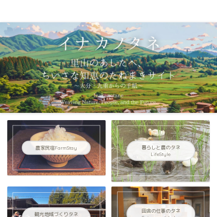
イナカノタネ｜里山のあしたへ〜大分県九重連山からの手紙〜
農家民宿FarmStay
暮らしと農のタネ
LifeStyle
田舎の仕事のタネ
観光地域づくりタネ