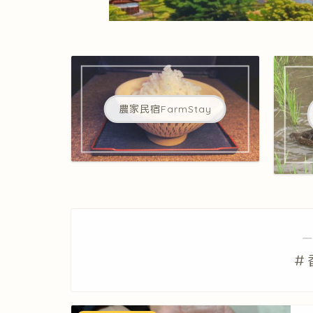
農家民宿FarmStay
―
＃