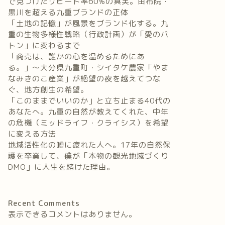
で見つけたリピート率60%の真実。由布院・
黒川を超える九重ブランドの正体
「土地の記憶」が風景をブランド化する。九
重の生物多様性戦略（行政計画）が「愛のバ
トン」に変わるまで
「商売は、誰かの心を温めるためにあ
る。」〜大分県九重町・シイタケ農家「やま
なみきのこ産業」が絶望の夜を越えてつな
ぐ、地方創生の希望。
「このままでいいのか」と立ち止まる40代の
あなたへ。九重の自然が教えてくれた、中年
の危機（ミッドライフ・クライシス）を希望
に変える方法
地域活性化の嘘に疲れた人へ。17年の自然保
護を卒業して、僕が「本物の観光地域づくり
DMO」に人生を賭けた理由。
Recent Comments
表示できるコメントはありません。