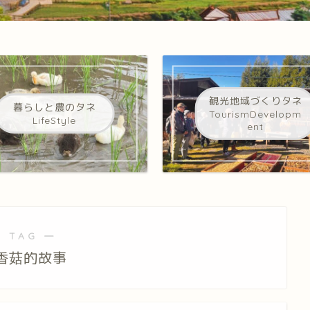
観光地域づくりタネ
暮らしと農のタネ
TourismDevelopm
LifeStyle
ent
 TAG ―
香菇的故事