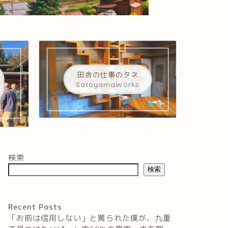
田舎の仕事のタネ
SatoyamaWorks
検索
検索
Recent Posts
「お前は信用しない」と罵られた僕が、九重