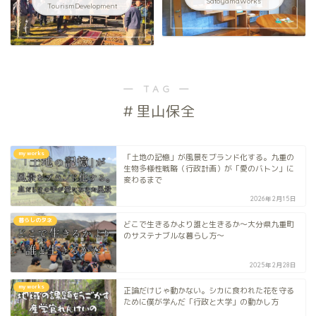
SatoyamaWorks
TourismDevelopment
― TAG ―
＃里山保全
my works
「土地の記憶」が風景をブランド化する。九重の
生物多様性戦略（行政計画）が「愛のバトン」に
変わるまで
2026年2月15日
暮らしのタネ
どこで生きるかより誰と生きるか〜大分県九重町
のサステナブルな暮らし方〜
2025年2月28日
my works
正論だけじゃ動かない。シカに食われた花を守る
ために僕が学んだ「行政と大学」の動かし方