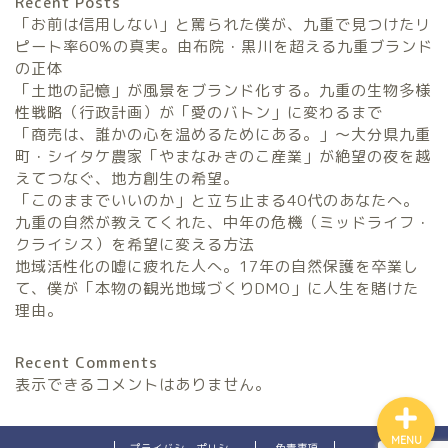
Recent Posts
「お前は信用しない」と罵られた僕が、九重で見つけたリ
ピート率60%の真実。由布院・黒川を超える九重ブランド
の正体
「土地の記憶」が風景をブランド化する。九重の生物多様
農家民宿FarmStay
性戦略（行政計画）が「愛のバトン」に変わるまで
「商売は、誰かの心を温めるためにある。」〜大分県九重
暮らしと農のタネLifeStyle
町・シイタケ農家「やまなみきのこ産業」が絶望の夜を越
えてつなぐ、地方創生の希望。
「このままでいいのか」と立ち止まる40代のあなたへ。
観光地域づくりタネ
九重の自然が教えてくれた、中年の危機（ミッドライフ・
TourismDevelopment
クライシス）を希望に変える方法
地域活性化の嘘に疲れた人へ。17年の自然保護を卒業し
田舎の仕事のタネ
て、僕が「本物の観光地域づくりDMO」に人生を賭けた
SatoyamaWorks
理由。
Recent Comments
表示できるコメントはありません。
MENU