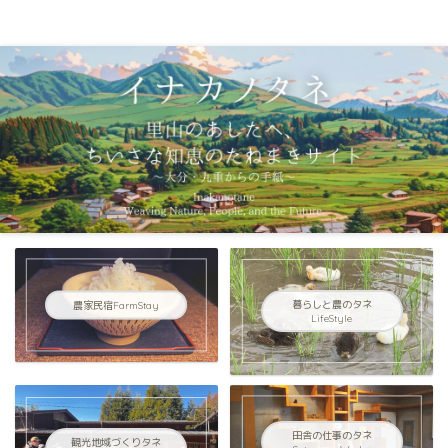
イナカノタネ｜里山のあしたへ〜大分県九重連山からの手紙〜
農家民宿FarmStay
暮らしと農のタネ
LifeStyle
田舎の仕事のタネ
観光地域づくりタネ