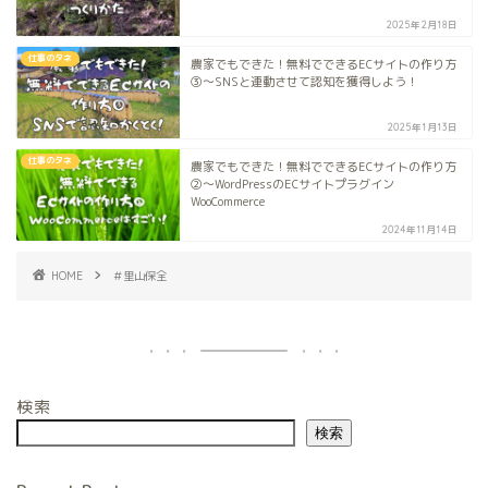
2025年2月18日
仕事のタネ
農家でもできた！無料でできるECサイトの作り方
③〜SNSと連動させて認知を獲得しよう！
2025年1月13日
仕事のタネ
農家でもできた！無料でできるECサイトの作り方
②〜WordPressのECサイトプラグイン
WooCommerce
2024年11月14日
HOME
＃里山保全
検索
検索