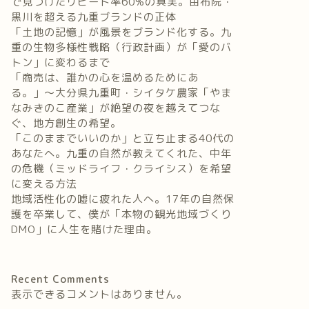
で見つけたリピート率60%の真実。由布院・
黒川を超える九重ブランドの正体
「土地の記憶」が風景をブランド化する。九
重の生物多様性戦略（行政計画）が「愛のバ
トン」に変わるまで
「商売は、誰かの心を温めるためにあ
る。」〜大分県九重町・シイタケ農家「やま
なみきのこ産業」が絶望の夜を越えてつな
ぐ、地方創生の希望。
「このままでいいのか」と立ち止まる40代の
あなたへ。九重の自然が教えてくれた、中年
の危機（ミッドライフ・クライシス）を希望
に変える方法
地域活性化の嘘に疲れた人へ。17年の自然保
護を卒業して、僕が「本物の観光地域づくり
DMO」に人生を賭けた理由。
Recent Comments
表示できるコメントはありません。