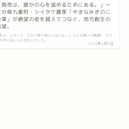
「商売は、誰かの心を温めるためにある。」〜
大分県九重町・シイタケ農家「やまなみきのこ
産業」が絶望の夜を越えてつなぐ、地方創生の
希望。
あぁ、これって、ただの食べ物じゃないな。」 ひと口食べた瞬間、 そう
わずにはいられませんでした。 …
2026年2月5日