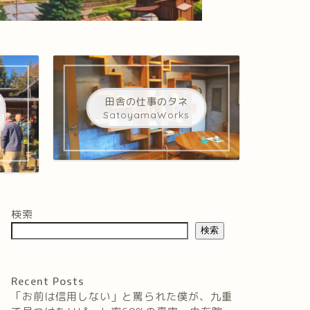
田舎の仕事のタネ
SatoyamaWorks
検索
検索
Recent Posts
「お前は信用しない」と罵られた僕が、九重