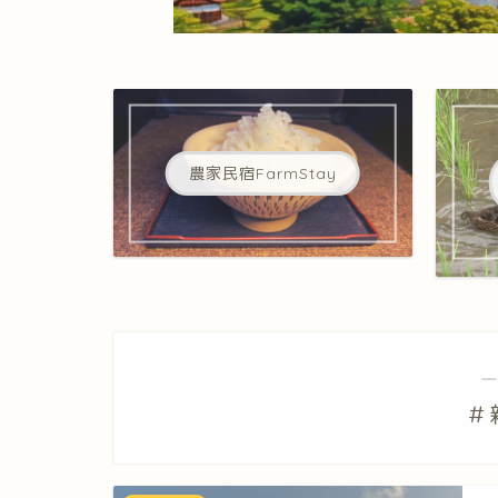
農家民宿FarmStay
―
＃