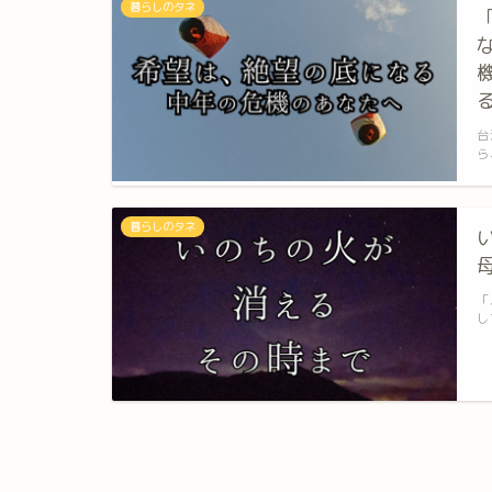
暮らしのタネ
台
ら
暮らしのタネ
「
し