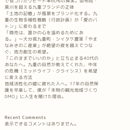
で見つけたリピート率60%の真実。由布院・
黒川を超える九重ブランドの正体
「土地の記憶」が風景をブランド化する。九
重の生物多様性戦略（行政計画）が「愛のバ
トン」に変わるまで
「商売は、誰かの心を温めるためにあ
る。」〜大分県九重町・シイタケ農家「やま
なみきのこ産業」が絶望の夜を越えてつな
ぐ、地方創生の希望。
「このままでいいのか」と立ち止まる40代の
あなたへ。九重の自然が教えてくれた、中年
の危機（ミッドライフ・クライシス）を希望
に変える方法
地域活性化の嘘に疲れた人へ。17年の自然保
護を卒業して、僕が「本物の観光地域づくり
DMO」に人生を賭けた理由。
Recent Comments
表示できるコメントはありません。