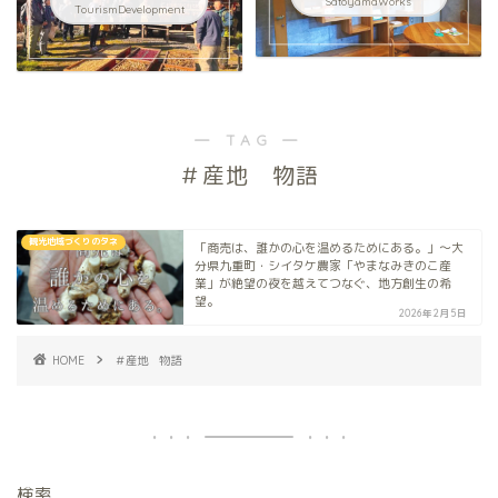
SatoyamaWorks
TourismDevelopment
― TAG ―
＃産地 物語
観光地域づくりのタネ
「商売は、誰かの心を温めるためにある。」〜大
分県九重町・シイタケ農家「やまなみきのこ産
業」が絶望の夜を越えてつなぐ、地方創生の希
望。
2026年2月5日
HOME
＃産地 物語
検索