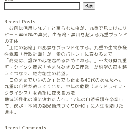
検索
Recent Posts
「お前は信用しない」と罵られた僕が、九重で見つけたリ
ピート率60%の真実。由布院・黒川を超える九重ブランド
の正体
「土地の記憶」が風景をブランド化する。九重の生物多様
農家民宿FarmStay
性戦略（行政計画）が「愛のバトン」に変わるまで
「商売は、誰かの心を温めるためにある。」〜大分県九重
暮らしと農のタネLifeStyle
町・シイタケ農家「やまなみきのこ産業」が絶望の夜を越
えてつなぐ、地方創生の希望。
「このままでいいのか」と立ち止まる40代のあなたへ。
観光地域づくりタネ
九重の自然が教えてくれた、中年の危機（ミッドライフ・
TourismDevelopment
クライシス）を希望に変える方法
地域活性化の嘘に疲れた人へ。17年の自然保護を卒業し
田舎の仕事のタネ
て、僕が「本物の観光地域づくりDMO」に人生を賭けた
SatoyamaWorks
理由。
Recent Comments