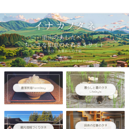
イナカノタネ｜里山のあしたへ〜大分県九重連山からの手紙〜
農家民宿FarmStay
暮らしと農のタネ
LifeStyle
田舎の仕事のタネ
観光地域づくりタネ