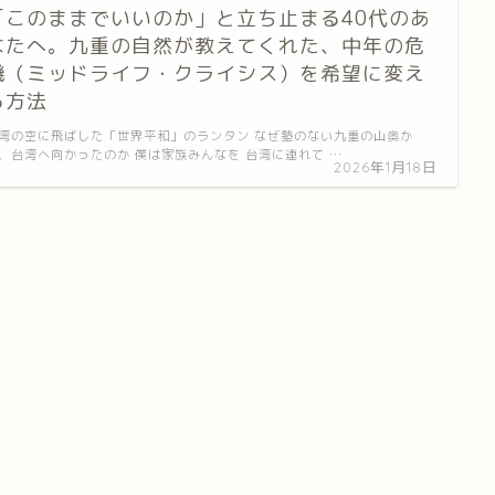
「このままでいいのか」と立ち止まる40代のあ
なたへ。九重の自然が教えてくれた、中年の危
機（ミッドライフ・クライシス）を希望に変え
る方法
湾の空に飛ばした「世界平和」のランタン なぜ塾のない九重の山奥か
、台湾へ向かったのか 僕は家族みんなを 台湾に連れて …
2026年1月18日