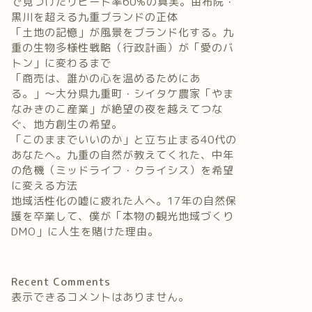
で見つけたリピート率60%の真実。由布院・
黒川を超える九重ブランドの正体
「土地の記憶」が風景をブランド化する。九
重の生物多様性戦略（行政計画）が「愛のバ
トン」に変わるまで
「商売は、誰かの心を温めるためにあ
る。」〜大分県九重町・シイタケ農家「やま
なみきのこ産業」が絶望の夜を越えてつな
ぐ、地方創生の希望。
「このままでいいのか」と立ち止まる40代の
あなたへ。九重の自然が教えてくれた、中年
の危機（ミッドライフ・クライシス）を希望
に変える方法
地域活性化の嘘に疲れた人へ。17年の自然保
護を卒業して、僕が「本物の観光地域づくり
DMO」に人生を賭けた理由。
Recent Comments
表示できるコメントはありません。