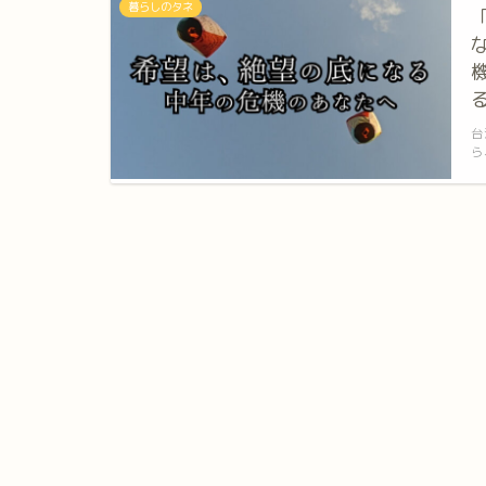
暮らしのタネ
台
ら