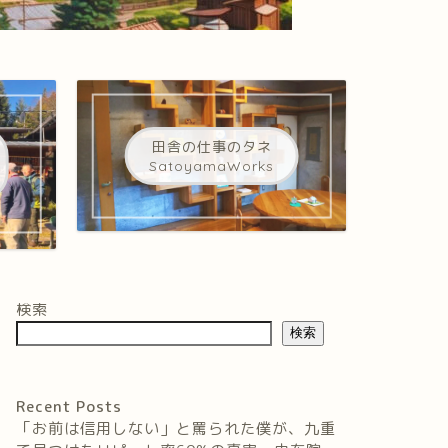
田舎の仕事のタネ
SatoyamaWorks
検索
検索
Recent Posts
「お前は信用しない」と罵られた僕が、九重