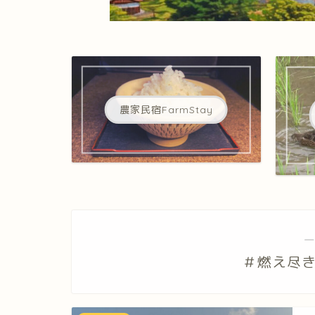
農家民宿FarmStay
―
＃燃え尽