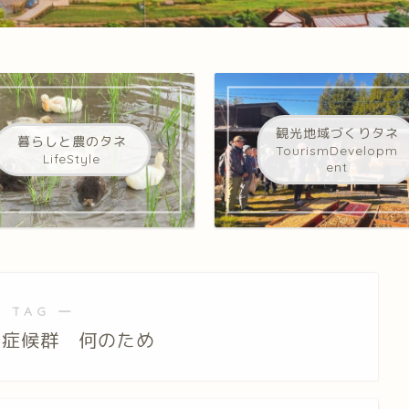
観光地域づくりタネ
暮らしと農のタネ
TourismDevelopm
LifeStyle
ent
 TAG ―
き症候群 何のため