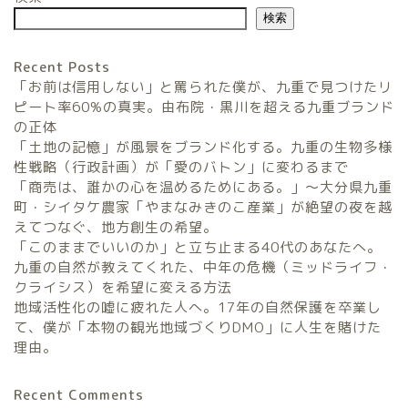
検索
Recent Posts
「お前は信用しない」と罵られた僕が、九重で見つけたリ
ピート率60%の真実。由布院・黒川を超える九重ブランド
の正体
「土地の記憶」が風景をブランド化する。九重の生物多様
農家民宿FarmStay
性戦略（行政計画）が「愛のバトン」に変わるまで
「商売は、誰かの心を温めるためにある。」〜大分県九重
暮らしと農のタネLifeStyle
町・シイタケ農家「やまなみきのこ産業」が絶望の夜を越
えてつなぐ、地方創生の希望。
「このままでいいのか」と立ち止まる40代のあなたへ。
観光地域づくりタネ
九重の自然が教えてくれた、中年の危機（ミッドライフ・
TourismDevelopment
クライシス）を希望に変える方法
地域活性化の嘘に疲れた人へ。17年の自然保護を卒業し
田舎の仕事のタネ
て、僕が「本物の観光地域づくりDMO」に人生を賭けた
SatoyamaWorks
理由。
Recent Comments