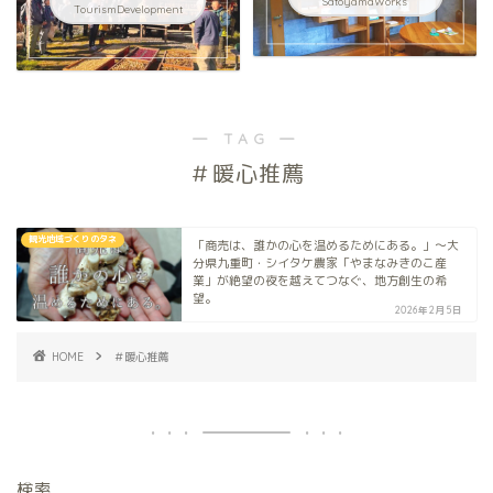
SatoyamaWorks
TourismDevelopment
― TAG ―
＃暖心推薦
観光地域づくりのタネ
「商売は、誰かの心を温めるためにある。」〜大
分県九重町・シイタケ農家「やまなみきのこ産
業」が絶望の夜を越えてつなぐ、地方創生の希
望。
2026年2月5日
HOME
＃暖心推薦
検索