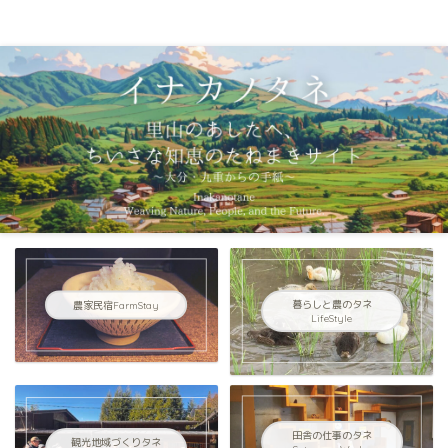
イナカノタネ｜里山のあしたへ〜大分県九重連山からの手紙〜
農家民宿FarmStay
暮らしと農のタネ
LifeStyle
田舎の仕事のタネ
観光地域づくりタネ