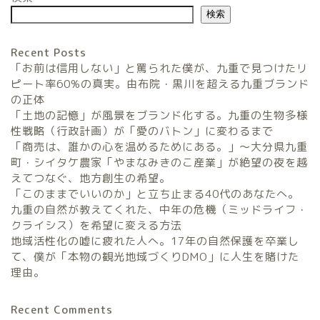
検索
Recent Posts
「お前は信用しない」と罵られた僕が、九重で見つけたリ
ピート率60%の真実。由布院・黒川を超える九重ブランド
の正体
「土地の記憶」が風景をブランド化する。九重の生物多様
農家民宿FarmStay
性戦略（行政計画）が「愛のバトン」に変わるまで
「商売は、誰かの心を温めるためにある。」〜大分県九重
暮らしと農のタネLifeStyle
町・シイタケ農家「やまなみきのこ産業」が絶望の夜を越
えてつなぐ、地方創生の希望。
「このままでいいのか」と立ち止まる40代のあなたへ。
観光地域づくりタネ
九重の自然が教えてくれた、中年の危機（ミッドライフ・
TourismDevelopment
クライシス）を希望に変える方法
地域活性化の嘘に疲れた人へ。17年の自然保護を卒業し
田舎の仕事のタネ
て、僕が「本物の観光地域づくりDMO」に人生を賭けた
SatoyamaWorks
理由。
Recent Comments