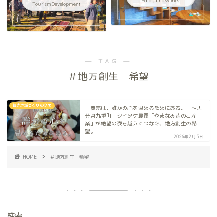
SatoyamaWorks
TourismDevelopment
― TAG ―
＃地方創生 希望
観光地域づくりのタネ
「商売は、誰かの心を温めるためにある。」〜大
分県九重町・シイタケ農家「やまなみきのこ産
業」が絶望の夜を越えてつなぐ、地方創生の希
望。
2026年2月5日
HOME
＃地方創生 希望
検索