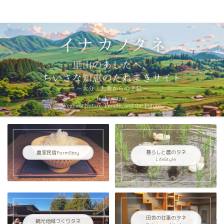
イナカノタネ｜里山のあしたへ〜大分県九重連山からの手紙〜
農家民宿FarmStay
暮らしと農のタネ
LifeStyle
田舎の仕事のタネ
観光地域づくりタネ