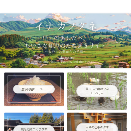
イナカノタネ｜里山のあしたへ〜大分県九重連山からの手紙〜
農家民宿FarmStay
暮らしと農のタネ
LifeStyle
田舎の仕事のタネ
観光地域づくりタネ