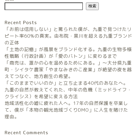
検索
Recent Posts
「お前は信用しない」と罵られた僕が、九重で見つけたリ
ピート率60%の真実。由布院・黒川を超える九重ブランド
の正体
「土地の記憶」が風景をブランド化する。九重の生物多様
農家民宿FarmStay
性戦略（行政計画）が「愛のバトン」に変わるまで
「商売は、誰かの心を温めるためにある。」〜大分県九重
暮らしと農のタネLifeStyle
町・シイタケ農家「やまなみきのこ産業」が絶望の夜を越
えてつなぐ、地方創生の希望。
「このままでいいのか」と立ち止まる40代のあなたへ。
観光地域づくりタネ
九重の自然が教えてくれた、中年の危機（ミッドライフ・
TourismDevelopment
クライシス）を希望に変える方法
地域活性化の嘘に疲れた人へ。17年の自然保護を卒業し
田舎の仕事のタネ
て、僕が「本物の観光地域づくりDMO」に人生を賭けた
SatoyamaWorks
理由。
Recent Comments