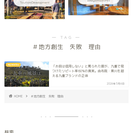
SatoyamaWorks
TourismDevelopment
― TAG ―
＃地方創生 失敗 理由
my works
「お前は信用しない」と罵られた僕が、九重で見
つけたリピート率60%の真実。由布院・黒川を超
える九重ブランドの正体
2026年3月6日
HOME
＃地方創生 失敗 理由
検索