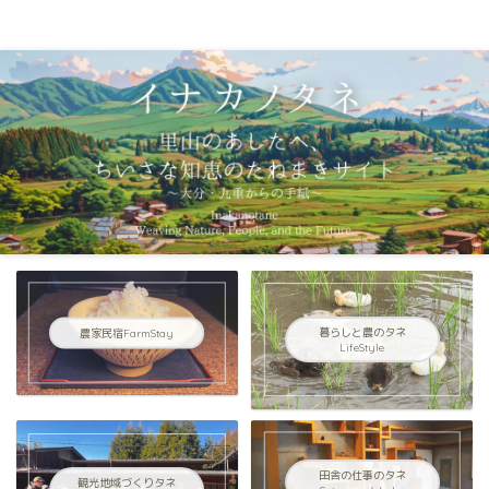
イナカノタネ｜里山のあしたへ〜大分県九重連山からの手紙〜
農家民宿FarmStay
暮らしと農のタネ
LifeStyle
田舎の仕事のタネ
観光地域づくりタネ