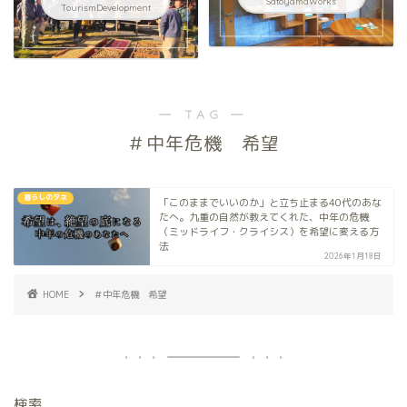
SatoyamaWorks
TourismDevelopment
― TAG ―
＃中年危機 希望
暮らしのタネ
「このままでいいのか」と立ち止まる40代のあな
たへ。九重の自然が教えてくれた、中年の危機
（ミッドライフ・クライシス）を希望に変える方
法
2026年1月18日
HOME
＃中年危機 希望
検索