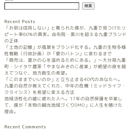
検索
Recent Posts
「お前は信用しない」と罵られた僕が、九重で見つけたリ
ピート率60%の真実。由布院・黒川を超える九重ブランド
の正体
「土地の記憶」が風景をブランド化する。九重の生物多様
農家民宿FarmStay
性戦略（行政計画）が「愛のバトン」に変わるまで
「商売は、誰かの心を温めるためにある。」〜大分県九重
暮らしと農のタネLifeStyle
町・シイタケ農家「やまなみきのこ産業」が絶望の夜を越
えてつなぐ、地方創生の希望。
「このままでいいのか」と立ち止まる40代のあなたへ。
観光地域づくりタネ
九重の自然が教えてくれた、中年の危機（ミッドライフ・
TourismDevelopment
クライシス）を希望に変える方法
地域活性化の嘘に疲れた人へ。17年の自然保護を卒業し
田舎の仕事のタネ
て、僕が「本物の観光地域づくりDMO」に人生を賭けた
SatoyamaWorks
理由。
Recent Comments