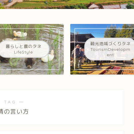
観光地域づくりタネ
暮らしと農のタネ
TourismDevelopm
LifeStyle
ent
 TAG ―
情の言い方