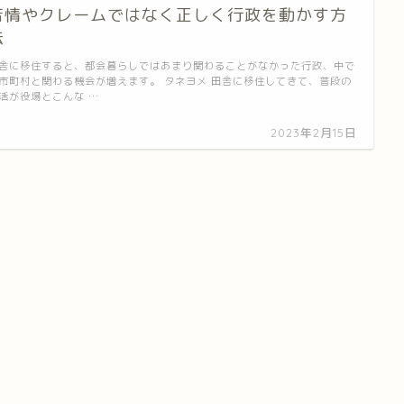
苦情やクレームではなく正しく行政を動かす方
法
舎に移住すると、都会暮らしではあまり関わることがなかった行政、中で
市町村と関わる機会が増えます。 タネヨメ 田舎に移住してきて、普段の
活が役場とこんな …
2023年2月15日