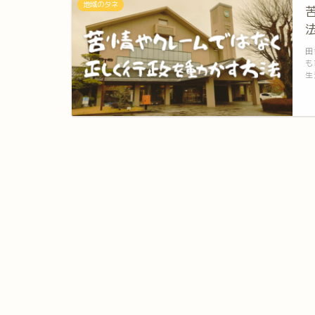
地域のタネ
田
も
生