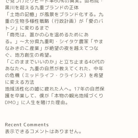
で見つけたリピート率60%の真実。由布院・
黒川を超える九重ブランドの正体
「土地の記憶」が風景をブランド化する。九
重の生物多様性戦略（行政計画）が「愛のバ
トン」に変わるまで
「商売は、誰かの心を温めるためにあ
る。」〜大分県九重町・シイタケ農家「やま
なみきのこ産業」が絶望の夜を越えてつな
ぐ、地方創生の希望。
「このままでいいのか」と立ち止まる40代の
あなたへ。九重の自然が教えてくれた、中年
の危機（ミッドライフ・クライシス）を希望
に変える方法
地域活性化の嘘に疲れた人へ。17年の自然保
護を卒業して、僕が「本物の観光地域づくり
DMO」に人生を賭けた理由。
Recent Comments
表示できるコメントはありません。