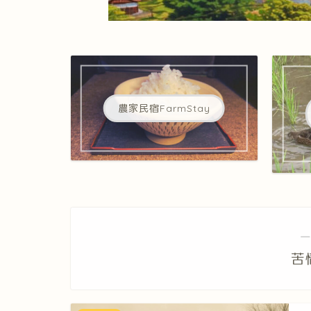
農家民宿FarmStay
―
苦