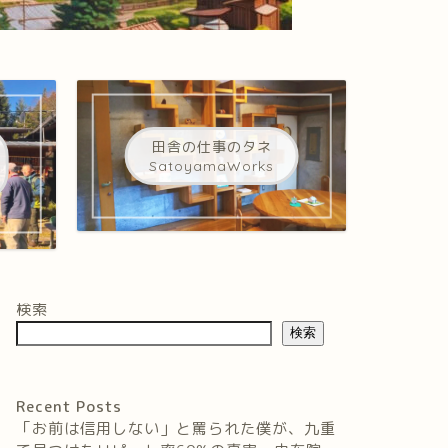
田舎の仕事のタネ
SatoyamaWorks
検索
検索
Recent Posts
「お前は信用しない」と罵られた僕が、九重