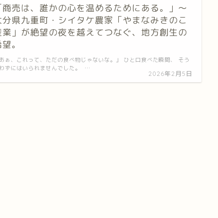
「商売は、誰かの心を温めるためにある。」〜
大分県九重町・シイタケ農家「やまなみきのこ
産業」が絶望の夜を越えてつなぐ、地方創生の
希望。
あぁ、これって、ただの食べ物じゃないな。」 ひと口食べた瞬間、 そう
わずにはいられませんでした。 …
2026年2月5日