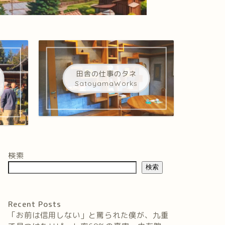
田舎の仕事のタネ
SatoyamaWorks
検索
検索
Recent Posts
「お前は信用しない」と罵られた僕が、九重