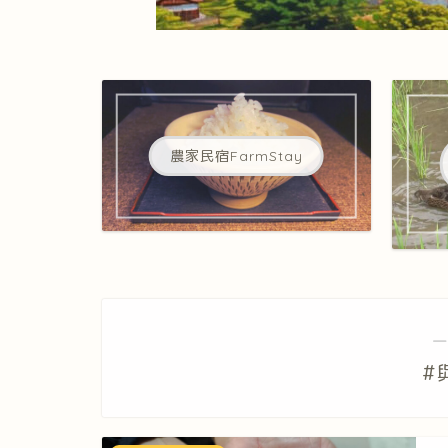
農家民宿FarmStay
―
#