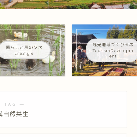
観光地域づくりタネ
暮らしと農のタネ
TourismDevelopm
LifeStyle
ent
 TAG ―
與自然共生