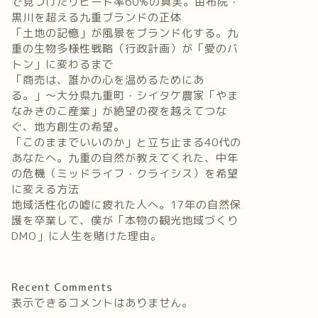
で見つけたリピート率60%の真実。由布院・
黒川を超える九重ブランドの正体
「土地の記憶」が風景をブランド化する。九
重の生物多様性戦略（行政計画）が「愛のバ
トン」に変わるまで
「商売は、誰かの心を温めるためにあ
る。」〜大分県九重町・シイタケ農家「やま
なみきのこ産業」が絶望の夜を越えてつな
ぐ、地方創生の希望。
「このままでいいのか」と立ち止まる40代の
あなたへ。九重の自然が教えてくれた、中年
の危機（ミッドライフ・クライシス）を希望
に変える方法
地域活性化の嘘に疲れた人へ。17年の自然保
護を卒業して、僕が「本物の観光地域づくり
DMO」に人生を賭けた理由。
Recent Comments
表示できるコメントはありません。