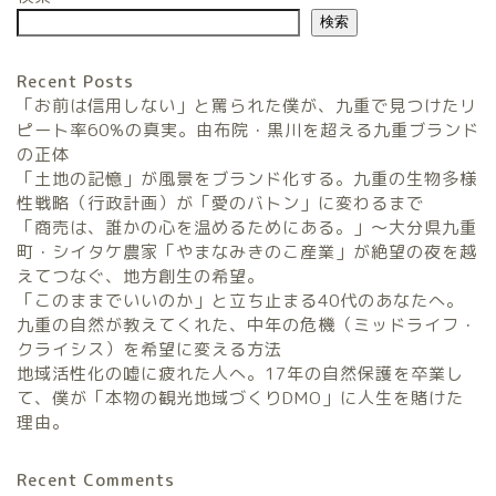
検索
Recent Posts
「お前は信用しない」と罵られた僕が、九重で見つけたリ
ピート率60%の真実。由布院・黒川を超える九重ブランド
の正体
「土地の記憶」が風景をブランド化する。九重の生物多様
農家民宿FarmStay
性戦略（行政計画）が「愛のバトン」に変わるまで
「商売は、誰かの心を温めるためにある。」〜大分県九重
暮らしと農のタネLifeStyle
町・シイタケ農家「やまなみきのこ産業」が絶望の夜を越
えてつなぐ、地方創生の希望。
「このままでいいのか」と立ち止まる40代のあなたへ。
観光地域づくりタネ
九重の自然が教えてくれた、中年の危機（ミッドライフ・
TourismDevelopment
クライシス）を希望に変える方法
地域活性化の嘘に疲れた人へ。17年の自然保護を卒業し
田舎の仕事のタネ
て、僕が「本物の観光地域づくりDMO」に人生を賭けた
SatoyamaWorks
理由。
Recent Comments