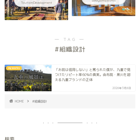
SatoyamaWorks
TourismDevelopment
― TAG ―
#組織設計
my works
「お前は信用しない」と罵られた僕が、九重で見
つけたリピート率60%の真実。由布院・黒川を超
える九重ブランドの正体
2026年3月6日
HOME
#組織設計
検索