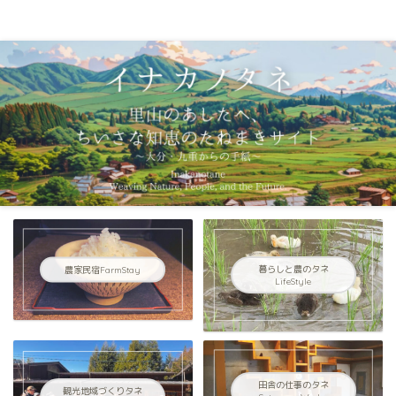
イナカノタネ｜里山のあしたへ〜大分県九重連山からの手紙〜
農家民宿FarmStay
暮らしと農のタネ
LifeStyle
田舎の仕事のタネ
観光地域づくりタネ