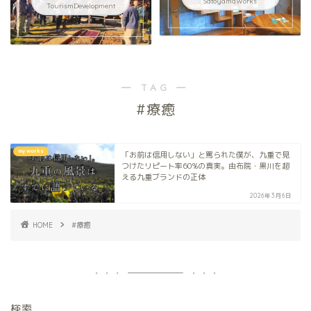
SatoyamaWorks
TourismDevelopment
― TAG ―
#療癒
my works
「お前は信用しない」と罵られた僕が、九重で見
つけたリピート率60%の真実。由布院・黒川を超
える九重ブランドの正体
2026年3月6日
HOME
#療癒
検索