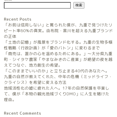
検索
Recent Posts
「お前は信用しない」と罵られた僕が、九重で見つけたリ
ピート率60%の真実。由布院・黒川を超える九重ブランド
の正体
「土地の記憶」が風景をブランド化する。九重の生物多様
農家民宿FarmStay
性戦略（行政計画）が「愛のバトン」に変わるまで
「商売は、誰かの心を温めるためにある。」〜大分県九重
暮らしと農のタネLifeStyle
町・シイタケ農家「やまなみきのこ産業」が絶望の夜を越
えてつなぐ、地方創生の希望。
「このままでいいのか」と立ち止まる40代のあなたへ。
観光地域づくりタネ
九重の自然が教えてくれた、中年の危機（ミッドライフ・
TourismDevelopment
クライシス）を希望に変える方法
地域活性化の嘘に疲れた人へ。17年の自然保護を卒業し
田舎の仕事のタネ
て、僕が「本物の観光地域づくりDMO」に人生を賭けた
SatoyamaWorks
理由。
Recent Comments