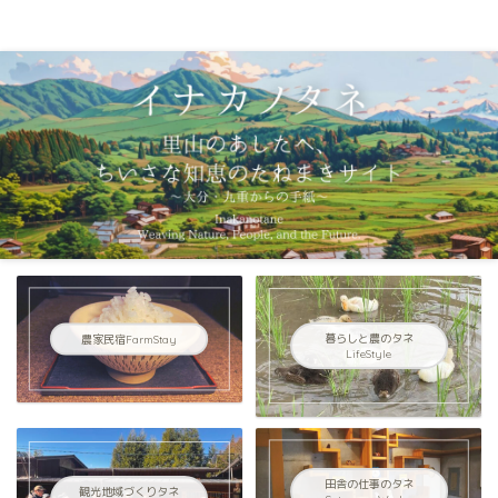
イナカノタネ｜里山のあしたへ〜大分県九重連山からの手紙〜
農家民宿FarmStay
暮らしと農のタネ
LifeStyle
田舎の仕事のタネ
観光地域づくりタネ