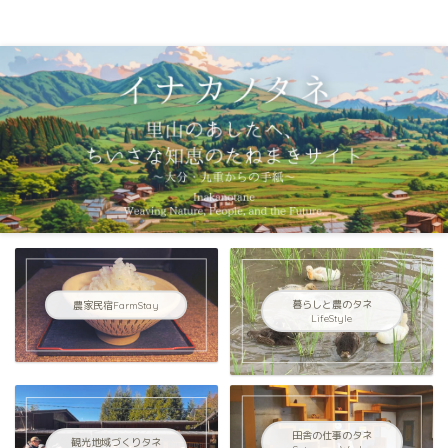
イナカノタネ｜里山のあしたへ〜大分県九重連山からの手紙〜
農家民宿FarmStay
暮らしと農のタネ
LifeStyle
田舎の仕事のタネ
観光地域づくりタネ