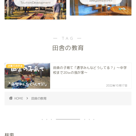
SatoyamaWorks
TourismDevelopment
― TAG ―
田舎の教育
子育てのタネ
田舎の子育て「通学みんなどうしてる？」～中学
校まで20㎞の我が家～
2022年10月17日
HOME
田舎の教育
検索