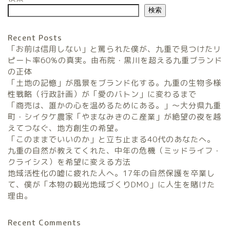
検索
Recent Posts
「お前は信用しない」と罵られた僕が、九重で見つけたリ
ピート率60%の真実。由布院・黒川を超える九重ブランド
の正体
「土地の記憶」が風景をブランド化する。九重の生物多様
農家民宿FarmStay
性戦略（行政計画）が「愛のバトン」に変わるまで
「商売は、誰かの心を温めるためにある。」〜大分県九重
暮らしと農のタネLifeStyle
町・シイタケ農家「やまなみきのこ産業」が絶望の夜を越
えてつなぐ、地方創生の希望。
「このままでいいのか」と立ち止まる40代のあなたへ。
観光地域づくりタネ
九重の自然が教えてくれた、中年の危機（ミッドライフ・
TourismDevelopment
クライシス）を希望に変える方法
地域活性化の嘘に疲れた人へ。17年の自然保護を卒業し
田舎の仕事のタネ
て、僕が「本物の観光地域づくりDMO」に人生を賭けた
SatoyamaWorks
理由。
Recent Comments