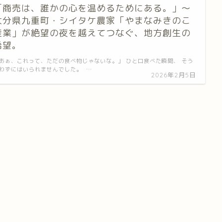
「商売は、誰かの心を温めるためにある。」〜
大分県九重町・シイタケ農家「やまなみきのこ
産業」が絶望の夜を越えてつなぐ、地方創生の
希望。
あぁ、これって、ただの食べ物じゃないな。」 ひと口食べた瞬間、 そう
わずにはいられませんでした。 …
2026年2月5日