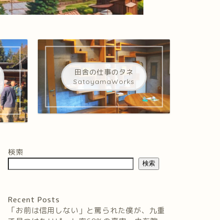
田舎の仕事のタネ
SatoyamaWorks
検索
検索
Recent Posts
「お前は信用しない」と罵られた僕が、九重