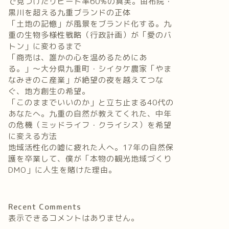
で見つけたリピート率60%の真実。由布院・
黒川を超える九重ブランドの正体
「土地の記憶」が風景をブランド化する。九
重の生物多様性戦略（行政計画）が「愛のバ
トン」に変わるまで
「商売は、誰かの心を温めるためにあ
る。」〜大分県九重町・シイタケ農家「やま
なみきのこ産業」が絶望の夜を越えてつな
ぐ、地方創生の希望。
「このままでいいのか」と立ち止まる40代の
あなたへ。九重の自然が教えてくれた、中年
の危機（ミッドライフ・クライシス）を希望
に変える方法
地域活性化の嘘に疲れた人へ。17年の自然保
護を卒業して、僕が「本物の観光地域づくり
DMO」に人生を賭けた理由。
Recent Comments
表示できるコメントはありません。