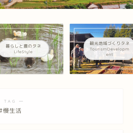
観光地域づくりタネ
暮らしと農のタネ
TourismDevelopm
LifeStyle
ent
 TAG ―
#慢生活