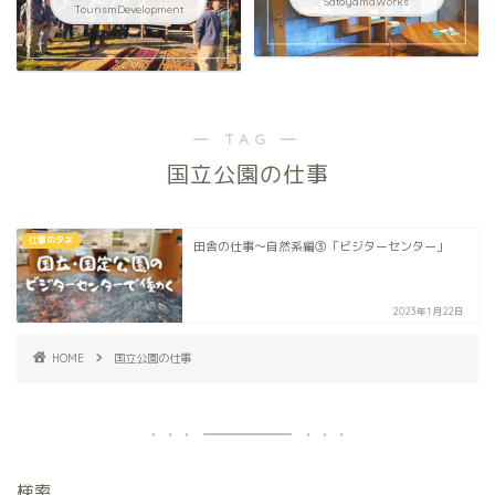
SatoyamaWorks
TourismDevelopment
― TAG ―
国立公園の仕事
仕事のタネ
田舎の仕事〜自然系編③「ビジターセンター」
2023年1月22日
HOME
国立公園の仕事
検索