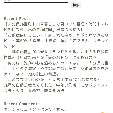
検索
Recent Posts
【大分県九重町】田舎暮らしで見つけた至福の時間 | テレ
ビ朝日系列「私の幸福時間」出演のお知らせ
「お前は信用しない」と罵られた僕が、九重で見つけたリ
農家民宿FarmStay
ピート率60%の真実。由布院・黒川を超える九重ブランド
の正体
暮らしと農のタネLifeStyle
「土地の記憶」が風景をブランド化する。九重の生物多様
性戦略（行政計画）が「愛のバトン」に変わるまで
「商売は、誰かの心を温めるためにある。」〜大分県九重
観光地域づくりタネ
町・シイタケ農家「やまなみきのこ産業」が絶望の夜を越
TourismDevelopment
えてつなぐ、地方創生の希望。
「このままでいいのか」と立ち止まる40代のあなたへ。
田舎の仕事のタネ
九重の自然が教えてくれた、中年の危機（ミッドライフ・
SatoyamaWorks
クライシス）を希望に変える方法
Recent Comments
表示できるコメントはありません。