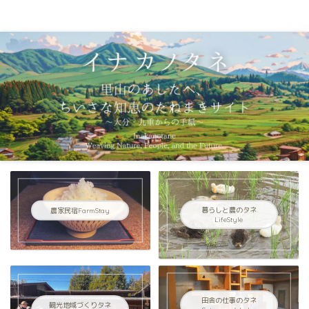
イナカノタネ種村英大の手紙｜大分県九重町の田舎暮らし
農家民宿FarmStay
暮らしと農のタネ
LifeStyle
田舎の仕事のタネ
観光地域づくりタネ