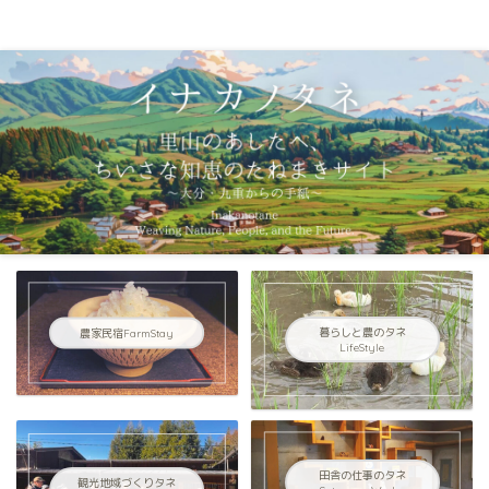
イナカノタネ｜里山のあしたへ〜大分県九重連山からの手紙〜
農家民宿FarmStay
暮らしと農のタネ
LifeStyle
田舎の仕事のタネ
観光地域づくりタネ