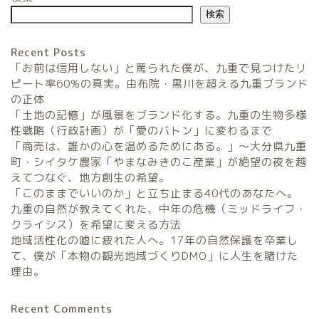
検索
Recent Posts
「お前は信用しない」と罵られた僕が、九重で見つけたリ
ピート率60%の真実。由布院・黒川を超える九重ブランド
の正体
「土地の記憶」が風景をブランド化する。九重の生物多様
農家民宿FarmStay
性戦略（行政計画）が「愛のバトン」に変わるまで
「商売は、誰かの心を温めるためにある。」〜大分県九重
暮らしと農のタネLifeStyle
町・シイタケ農家「やまなみきのこ産業」が絶望の夜を越
えてつなぐ、地方創生の希望。
「このままでいいのか」と立ち止まる40代のあなたへ。
観光地域づくりタネ
九重の自然が教えてくれた、中年の危機（ミッドライフ・
TourismDevelopment
クライシス）を希望に変える方法
地域活性化の嘘に疲れた人へ。17年の自然保護を卒業し
田舎の仕事のタネ
て、僕が「本物の観光地域づくりDMO」に人生を賭けた
SatoyamaWorks
理由。
Recent Comments