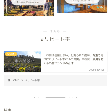
SatoyamaWorks
TourismDevelopment
― TAG ―
#リピート率
my works
「お前は信用しない」と罵られた僕が、九重で見
つけたリピート率60%の真実。由布院・黒川を超
える九重ブランドの正体
2026年3月6日
HOME
#リピート率
検索