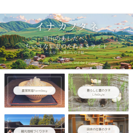
イナカノタネ｜里山のあしたへ〜大分県九重連山からの手紙〜
農家民宿FarmStay
暮らしと農のタネ
LifeStyle
田舎の仕事のタネ
観光地域づくりタネ