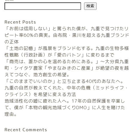
検索
Recent Posts
「お前は信用しない」と罵られた僕が、九重で見つけたリ
ピート率60%の真実。由布院・黒川を超える九重ブランド
の正体
「土地の記憶」が風景をブランド化する。九重の生物多様
農家民宿FarmStay
性戦略（行政計画）が「愛のバトン」に変わるまで
「商売は、誰かの心を温めるためにある。」〜大分県九重
暮らしと農のタネLifeStyle
町・シイタケ農家「やまなみきのこ産業」が絶望の夜を越
えてつなぐ、地方創生の希望。
「このままでいいのか」と立ち止まる40代のあなたへ。
観光地域づくりタネ
九重の自然が教えてくれた、中年の危機（ミッドライフ・
TourismDevelopment
クライシス）を希望に変える方法
地域活性化の嘘に疲れた人へ。17年の自然保護を卒業し
田舎の仕事のタネ
て、僕が「本物の観光地域づくりDMO」に人生を賭けた
SatoyamaWorks
理由。
Recent Comments