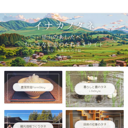
イナカノタネ｜里山のあしたへ〜大分県九重連山からの手紙〜
農家民宿FarmStay
暮らしと農のタネ
LifeStyle
田舎の仕事のタネ
観光地域づくりタネ