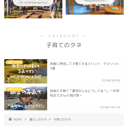
SatoyamaWorks
TourismDevelopment
― CATEGORY ―
子育てのタネ
子育てのタネ
田舎に移住して子育てするメリット・デメリット
3選
2023年3月18日
子育てのタネ
田舎の子育て「通学みんなどうしてる？」～中学
校まで20㎞の我が家～
2022年10月17日
HOME
暮らしのタネ
子育てのタネ