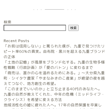
検索
検索
Recent Posts
「お前は信用しない」と罵られた僕が、九重で見つけたリ
ピート率60%の真実。由布院・黒川を超える九重ブランド
の正体
「土地の記憶」が風景をブランド化する。九重の生物多様
農家民宿FarmStay
性戦略（行政計画）が「愛のバトン」に変わるまで
「商売は、誰かの心を温めるためにある。」〜大分県九重
暮らしと農のタネLifeStyle
町・シイタケ農家「やまなみきのこ産業」が絶望の夜を越
えてつなぐ、地方創生の希望。
「このままでいいのか」と立ち止まる40代のあなたへ。
観光地域づくりタネ
九重の自然が教えてくれた、中年の危機（ミッドライフ・
TourismDevelopment
クライシス）を希望に変える方法
地域活性化の嘘に疲れた人へ。17年の自然保護を卒業し