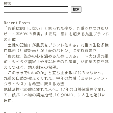
検索
検索
Recent Posts
「お前は信用しない」と罵られた僕が、九重で見つけたリ
ピート率60%の真実。由布院・黒川を超える九重ブランド
の正体
「土地の記憶」が風景をブランド化する。九重の生物多様
農家民宿FarmStay
性戦略（行政計画）が「愛のバトン」に変わるまで
「商売は、誰かの心を温めるためにある。」〜大分県九重
暮らしと農のタネLifeStyle
町・シイタケ農家「やまなみきのこ産業」が絶望の夜を越
えてつなぐ、地方創生の希望。
「このままでいいのか」と立ち止まる40代のあなたへ。
観光地域づくりタネ
九重の自然が教えてくれた、中年の危機（ミッドライフ・
TourismDevelopment
クライシス）を希望に変える方法
地域活性化の嘘に疲れた人へ。17年の自然保護を卒業し
田舎の仕事のタネ
て、僕が「本物の観光地域づくりDMO」に人生を賭けた
SatoyamaWorks
理由。