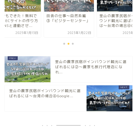
家でもできた！無料で
田舎の仕事〜自然系編
里山の農家民宿がイ
きるECサイトの作り方
③「ビジターセンター」
ウンド観光に選ばれ
SNSと連動させ...
は〜台湾の場合④Goo.
2025年1月13日
2023年1月22日
2025年2
里山の農家民宿がインバウンド観光に選
ばれるには②〜農家も旅行代理店にな
れ...
里山の農家民宿がインバウンド観光に選
ばれるには〜台湾の場合④Google...