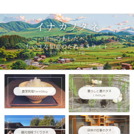
イナカノタネ｜里山のあしたへ〜大分県九重連山からの手紙〜
農家民宿FarmStay
暮らしと農のタネ
LifeStyle
田舎の仕事のタネ
観光地域づくりタネ