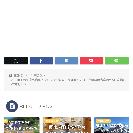
HOME
仕事のタネ
里山の農家民宿がインバウンド観光に選ばれるには〜台湾の場合③海外SEO対策
って難しい？
RELATED POST
のタネ
仕事のタネ
仕事のタネ