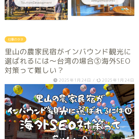
SatoyamaWorks
TourismDevelopment
仕事のタネ
里山の農家民宿がインバウンド観光に
選ばれるには〜台湾の場合③海外SEO
対策って難しい？
2025年1月24日
/
2025年1月24日