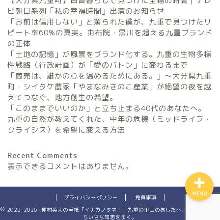
【大分県九重町】田舎暮らしで見つけた至福の時間 | テレ
ビ朝日系列「私の幸福時間」出演のお知らせ
「お前は信用しない」と罵られた僕が、九重で見つけたリ
農家民宿FarmStay
ピート率60%の真実。由布院・黒川を超える九重ブランド
の正体
暮らしと農のタネLifeStyle
「土地の記憶」が風景をブランド化する。九重の生物多様
性戦略（行政計画）が「愛のバトン」に変わるまで
「商売は、誰かの心を温めるためにある。」〜大分県九重
観光地域づくりタネ
町・シイタケ農家「やまなみきのこ産業」が絶望の夜を越
TourismDevelopment
えてつなぐ、地方創生の希望。
「このままでいいのか」と立ち止まる40代のあなたへ。
田舎の仕事のタネ
九重の自然が教えてくれた、中年の危機（ミッドライフ・
SatoyamaWorks
クライシス）を希望に変える方法
Recent Comments
表示できるコメントはありません。
MENU
プライバシーポリシー
免責事項
2022–2026 種村英大の手紙「イナカノタネ」｜九重の里山のあしたへ、田舎暮らしの
ちいさな知恵をまく。