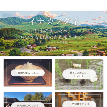
イナカノタネ種村英大の手紙｜大分県九重町の田舎暮らし
農家民宿FarmStay
暮らしと農のタネ
LifeStyle
田舎の仕事のタネ
観光地域づくりタネ