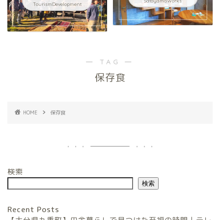
SatoyamaWorks
TourismDevelopment
― TAG ―
保存食
HOME
保存食
検索
検索
Recent Posts